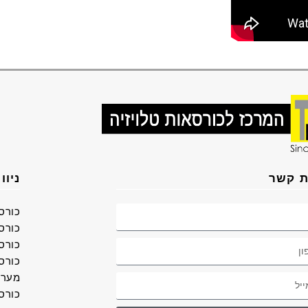
ת קשר
ניוו
כורס
כורסא
כורס
כורס
מערכ
כורס