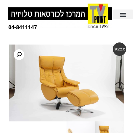
04-8411147
מבצע!