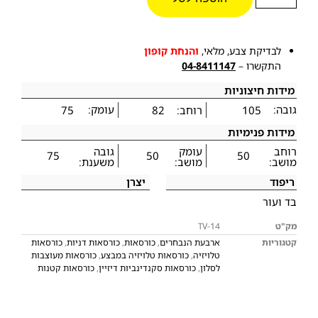
לבדיקת צבע, מלאי,
והנחת קופון
התקשרו –
04-8411147
מידות חיצוניות
גובה:
עומק:
105
רוחב:
82
75
מידות פנימיות
רוחב
עומק
גובה
75
50
50
מושב:
מושב:
משענת:
ריפוד
יצרן
בד ועור
מק"ט
TV-14
קטגוריות
ארבעת הנבחרים
,
כורסאות
,
כורסאות דניות
,
כורסאות
טלויזיה
,
כורסאות טלויזיה במבצע
,
כורסאות מעוצבות
לסלון
,
כורסאות סקנדינביות דיזיין
,
כורסאות קטנות