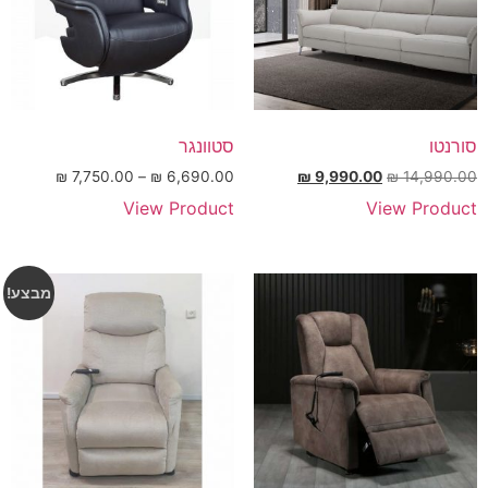
סורנטו
סטוונגר
₪
7,750.00
–
₪
6,690.00
₪
9,990.00
₪
14,990.00
View Product
View Product
מבצע!