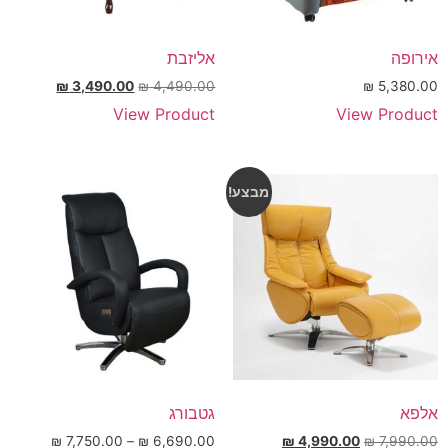
אירופה
אליזבת
₪
3,490.00
₪
4,490.00
₪
5,380.00
View Product
View Product
מבצע!
אלפא
גטבורג
₪
7,750.00
–
₪
6,690.00
₪
4,990.00
₪
7,990.00