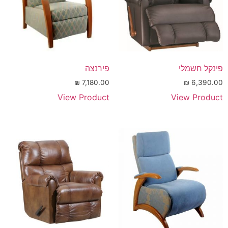
פינקל חשמלי
פירנצה
₪
7,180.00
₪
6,390.00
View Product
View Product