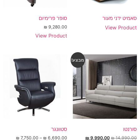
סאמיט ידני מעור
סופר פרימיום
₪
9,280.00
View Product
View Product
מבצע!
סורנטו
סטוונגר
₪
7,750.00
–
₪
6,690.00
₪
9,990.00
₪
14,990.00