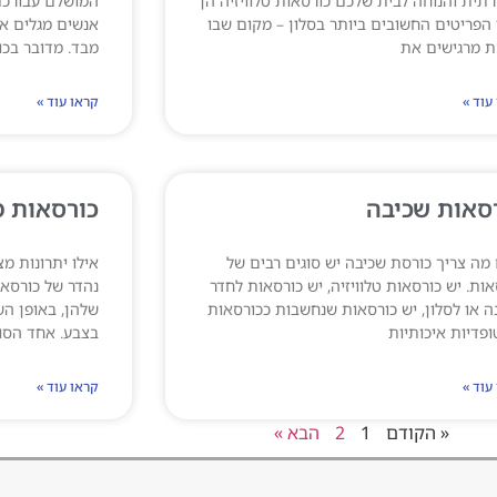
רתית והנוחה לבית שלכם כורסאות טלוויזיה הן
המושלם עבורכם 
הפריטים החשובים ביותר בסלון – מקום שבו
אנשים מגלים את
 מרגישים את
מבד. מדובר בכו
עוד »
קראו עוד »
סאות שכיבה
כורסאות מ
מה צריך כורסת שכיבה יש סוגים רבים של
אילו יתרונות מ
אות. יש כורסאות טלוויזיה, יש כורסאות לחדר
נהדר של כורסאות
ה או לסלון, יש כורסאות שנחשבות ככורסאות
שלהן, באופן השי
ופדיות איכותיות
בצבע. אחד הסו
עוד »
קראו עוד »
« הקודם
1
2
הבא »