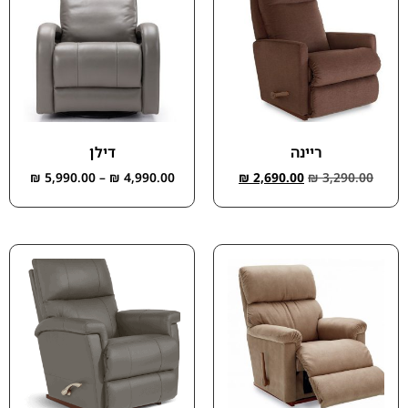
ריינה
דילן
₪
5,990.00
–
₪
4,990.00
₪
2,690.00
₪
3,290.00