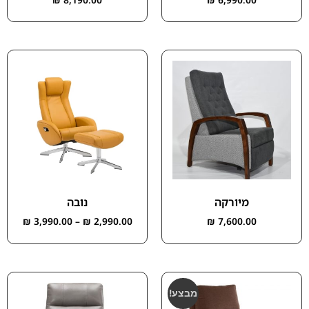
מיורקה
נובה
₪
3,990.00
–
₪
2,990.00
₪
7,600.00
מבצע!