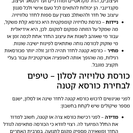
ועיצובים, החל מקלאסיים ומודרניים ועד וינטאג’ ועיצוב
סקנדינבי. הן יכולות להתאים לכל טעם אישי ולכל סגנון
עיצוב של חדר ולהשתלב מצוין עם ספות לחדר טלוויזיה.
ניידות
– כורסת טלויזיה קומפקטית היא כורסא קלת משקל,
מה שמקל על הזזתה ממקום למקום. לכן, היא אידיאלית
עבור מי שאוהב לשנות את עיצוב החדר אחת לכמה זמן או
מי שזקוק לכורסה נוחה שתתאים לפינות ישיבה שונות.
מחיר
– כורסא קטנה לחדר תהיה לרוב זולה יותר מכורסאות
רגילות, מה שהופך אותה לאופציה אטרקטיבית עבור בעלי
תקציב מוגבל.
כורסת טלויזיה לסלון – טיפים
לבחירת כורסא קטנה
לפני שניגשים לרכוש כורסא קטנה לחדר שינה או לסלון, ישנם
מספר שיקולים שיש לקחת בחשבון:
מדידה
– לפני רכישת כורסא צרה או קטנה, חשוב למדוד
את החלל המיועד לה. רצוי לוודא כי הכורסה מתאימה לגודל
החדר ומשאירה מספיק מקום לתנועה. במרבית האתרים