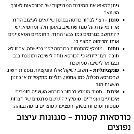
ניתן למצוא את המידות המדויקות של הכורסאות לצורך
השוואה.
סגנון
– רצוי לבחור כורסה בסגנון שיתאים לעיצוב החדר
אליו מיועדת על מנת שתשלב באופן חלק ומחמיא. יש
להתחשב בגורמים כמו צבעי החדר, החומרים המאפיינים
אותו והריהוט המצוי בו.
נוחות
– מומלץ להתנסות בכורסה לפני רכישתה, אך זו לא
חובה. רצוי לוודא כי הכורסא נוחה לישיבה ותומכת בגב
ובצוואר לישיבה ממושכת.
פונקציונליות –
חשוב לשקול אילו פונקציות נוספות חשוב
שהכורסא תכלול, כמו אחסון, רגליים מתקפלות או כוונון
משענת הגב.
איכות
– תמיד מומלץ לבחור בכורסא העשויה חומרים
איכותיים ועמידים. מומלץ להתרשם מדגמים של חברות
מנוסות ומוכרות בשוק, המציעות מוצרים ברמה גבוהה.
כורסאות קטנות – סגנונות עיצוב
נפוצים