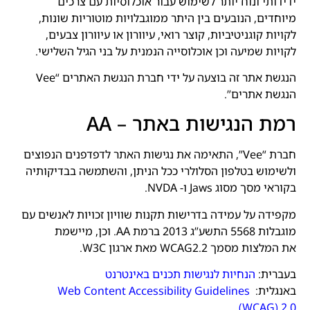
ידידותי ונוח יותר לשימוש עבור אוכלוסיות עם צרכים
מיוחדים, הנובעים בין היתר ממוגבלויות מוטוריות שונות,
לקויות קוגניטיביות, קוצר רואי, עיוורון או עיוורון צבעים,
לקויות שמיעה וכן אוכלוסייה הנמנית על בני הגיל השלישי.
הנגשת אתר זה בוצעה על ידי חברת הנגשת האתרים “Vee
הנגשת אתרים”.
רמת הנגישות באתר – AA
חברת “Vee”, התאימה את נגישות האתר לדפדפנים הנפוצים
ולשימוש בטלפון הסלולרי ככל הניתן, והשתמשה בבדיקותיה
בקוראי מסך מסוג Jaws ו- NVDA.
מקפידה על עמידה בדרישות תקנות שוויון זכויות לאנשים עם
מוגבלות 5568 התשע”ג 2013 ברמת AA. וכן, מיישמת
את המלצות מסמך WCAG2.2 מאת ארגון W3C.
בעברית:
הנחיות
לנגישות
תכנים
באינטרנט
באנגלית:
Web Content Accessibility Guidelines
(WCAG) 2.0