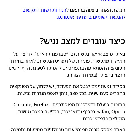
הנגשת האתר בוצעה בהתאם ל
הנחיות
רשות
התקשוב
להנגשת
יישומים
בדפדפני
אינטרנט
.
כיצד עוברים למצב נגיש?
באתר מוצב אייקון נגישות (בד”כ בדפנות האתר). לחיצה על
האייקון מאפשרת פתיחת של תפריט הנגישות. לאחר בחירת
הפונקציה המתאימה בתפריט יש להמתין לטעינת הדף ולשינוי
הרצוי בתצוגה (במידת הצורך).
במידה ומעוניינים לבטל את הפעולה, יש ללחוץ על הפונקציה
בתפריט פעם שניה. בכל מצב, ניתן לאפס הגדרות נגישות.
התוכנה פועלת בדפדפנים הפופולריים: Chrome, Firefox,
Safari, Opera בכפוף (תנאי יצרן) הגלישה במצב נגישות
מומלצת בדפדפן כרום.
האתר מספק מבנה סמנטי עבור טכנולוגיות מסייעות ותמיכה